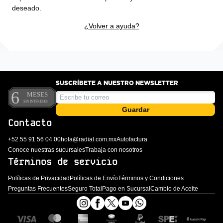
deseado.
¿Volver a ayuda?
SUSCRÍBETE A NUESTRO NEWSLETTER
Guardar
Contacto
+52 55 91 56 04 00
hola@radial.com.mx
Autofactura
Conoce nuestras sucursales
Trabaja con nosotros
Términos de servicio
Políticas de Privacidad
Políticas de Envío
Términos y Condiciones
Preguntas Frecuentes
Seguro Total
Pago en Sucursal
Cambio de Aceite