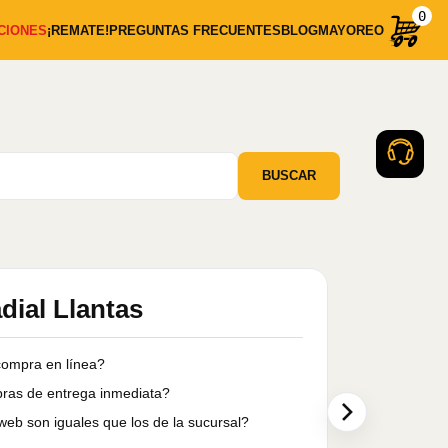
0
CIONES
¡REMATE!
PREGUNTAS FRECUENTES
BLOG
MAYOREO
BUSCAR
ial Llantas
Aceit
Llant
compra en línea?
ras de entrega inmediata?
¿Qué mar
web son iguales que los de la sucursal?
¿Qué ace