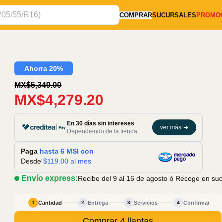
COMPRAR
SUCURSALES
PROMO
Ahorra 20%
MX$5,349.00
MX$4,279.20
En 30 días sin intereses
ver más
➜
Dependiendo de la tienda
Paga
hasta 6 MSI con
Desde
$
119.00
al mes
Envío express:
Recibe del 9 al 16 de agosto
ó Recoge en sucu
Cantidad
Entrega
Servicios
Confirmar
1
2
3
4
Comprar 4 llantas