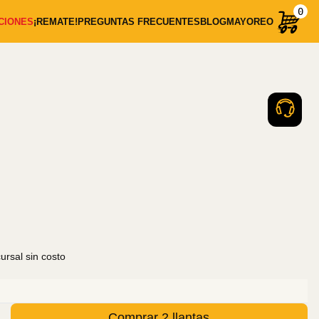
0
CIONES
¡REMATE!
PREGUNTAS FRECUENTES
BLOG
MAYOREO
rsal sin costo
Comprar 2 llantas