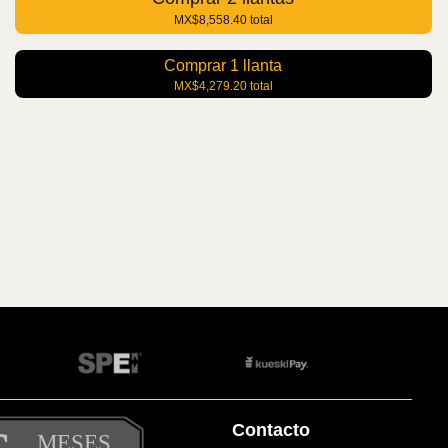
MX$8,558.40
total
Comprar
1
llanta
MX$4,279.20
total
Contacto