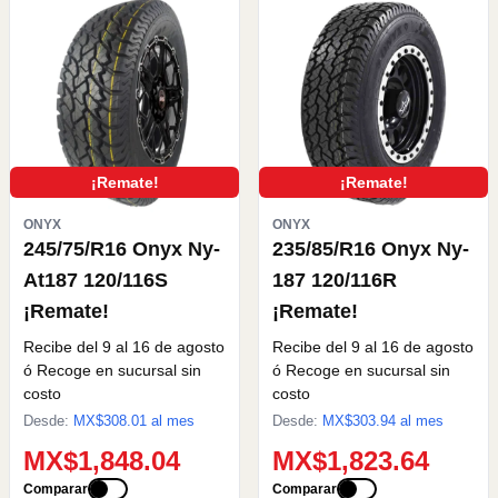
¡Remate!
¡Remate!
ONYX
ONYX
245/75/R16 Onyx Ny-
235/85/R16 Onyx Ny-
At187 120/116S
187 120/116R
¡Remate!
¡Remate!
Recibe del 9 al 16 de agosto
Recibe del 9 al 16 de agosto
ó Recoge en sucursal sin
ó Recoge en sucursal sin
costo
costo
Desde:
MX$
308.01
al mes
Desde:
MX$
303.94
al mes
MX$1,848.04
MX$1,823.64
Comparar
Comparar