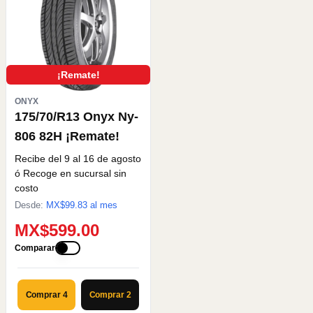
¡Remate!
ONYX
175/70/R13 Onyx Ny-
806 82H ¡Remate!
Recibe del 9 al 16 de agosto
ó Recoge en sucursal sin
costo
Desde:
MX$
99.83
al mes
MX$599.00
Comparar
Comprar 4
Comprar 2