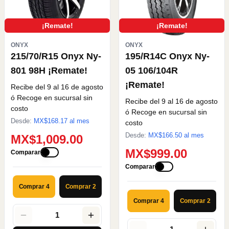
¡Remate!
¡Remate!
ONYX
ONYX
215/70/R15 Onyx Ny-
195/R14C Onyx Ny-
801 98H ¡Remate!
05 106/104R
¡Remate!
Recibe del 9 al 16 de agosto
ó Recoge en sucursal sin
Recibe del 9 al 16 de agosto
costo
ó Recoge en sucursal sin
Desde:
MX$
168.17
al mes
costo
Desde:
MX$
166.50
al mes
MX$1,009.00
MX$999.00
Comparar
Comparar
Comprar 4
Comprar 2
Comprar 4
Comprar 2
1