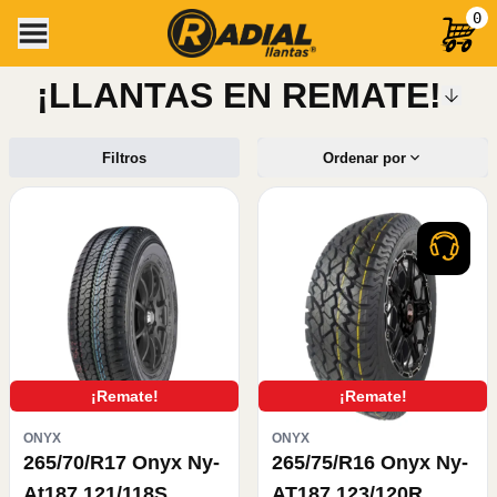
0
¡LLANTAS EN REMATE!
Filtros
Ordenar por
¡Remate!
¡Remate!
ONYX
ONYX
265/70/R17 Onyx Ny-
265/75/R16 Onyx Ny-
At187 121/118S
AT187 123/120R