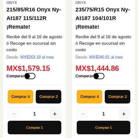
ONYX
ONYX
215/85/R16 Onyx Ny-
235/75/R15 Onyx Ny-
At187 115/112R
At187 104/101R
¡Remate!
¡Remate!
Recibe del 9 al 16 de agosto
Recibe del 9 al 16 de agosto
ó Recoge en sucursal sin
ó Recoge en sucursal sin
costo
costo
Desde:
MX$
263.19
al mes
Desde:
MX$
240.81
al mes
MX$1,579.15
MX$1,444.86
Comparar
Comparar
Comprar 4
Comprar 2
Comprar 4
Comprar 2
1
1
Comprar
1
Comprar
1