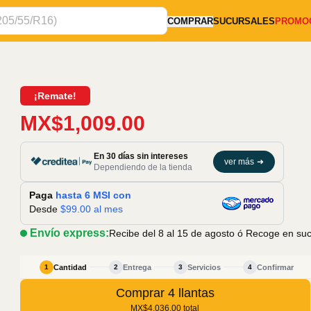
COMPRAR
SUCURSALES
PROMO
¡Remate!
MX$1,009.00
En 30 días sin intereses
ver más
➜
Dependiendo de la tienda
Paga
hasta 6 MSI con
Desde
$
99.00
al mes
Envío express:
Recibe del 8 al 15 de agosto
ó Recoge en sucu
Cantidad
Entrega
Servicios
Confirmar
1
2
3
4
Comprar 4 llantas
MX$4,036.00
total