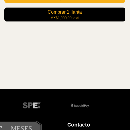
Comprar
1
llanta
MX$1,009.00
total
Contacto