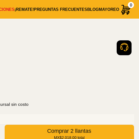
0
CIONES
¡REMATE!
PREGUNTAS FRECUENTES
BLOG
MAYOREO
rsal sin costo
Comprar 2 llantas
MX$2,018.00
total