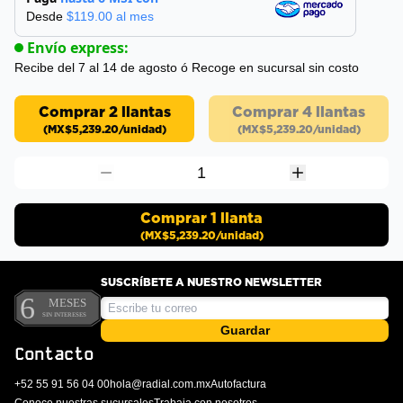
Desde
$
119.00
al mes
Envío express:
Recibe del 7 al 14 de agosto
ó Recoge en sucursal sin costo
Comprar 2 llantas
Comprar 4 llantas
(
MX$5,239.20
/unidad)
(
MX$5,239.20
/unidad)
1
Comprar
1
llanta
(
MX$5,239.20
/unidad)
SUSCRÍBETE A NUESTRO NEWSLETTER
Guardar
Contacto
+52 55 91 56 04 00
hola@radial.com.mx
Autofactura
Conoce nuestras sucursales
Trabaja con nosotros