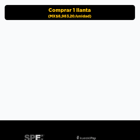
Comprar
1
llanta
(
MX$8,983.20
/unidad)