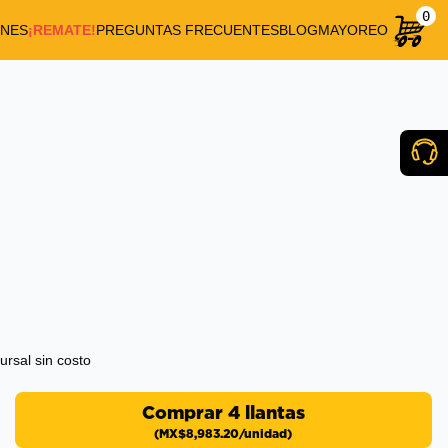
0
NES
¡REMATE!
PREGUNTAS FRECUENTES
BLOG
MAYOREO
rsal sin costo
Comprar 4 llantas
(
MX$8,983.20
/unidad)