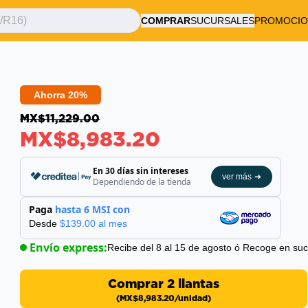
COMPRAR
SUCURSALES
PROMOCIO
Ahorra 20%
MX$11,229.00
MX$8,983.20
En 30 días sin intereses
ver más
➜
Dependiendo de la tienda
Paga
hasta 6 MSI con
Desde
$
139.00
al mes
Envío express:
Recibe del 8 al 15 de agosto
ó Recoge en sucu
Comprar 2 llantas
(
MX$8,983.20
/unidad)