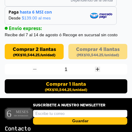
Dependiendo de la tienda
Paga
hasta 6 MSI con
Desde
$
139.00
al mes
Envío express:
Recibe del 7 al 14 de agosto
ó Recoge en sucursal sin costo
Comprar 2 llantas
Comprar 4 llantas
(
MX$10,544.25
/unidad)
(
MX$10,544.25
/unidad)
1
Comprar
1
llanta
(
MX$10,544.25
/unidad)
SUSCRÍBETE A NUESTRO NEWSLETTER
Guardar
Contacto