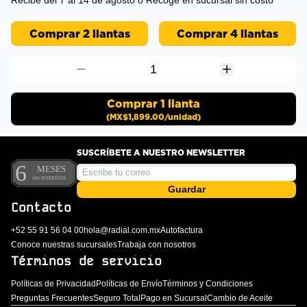
Recibe del 7 al 14 de agosto
ó Recoge en sucursal sin costo
Comprar 2 llantas
Comprar 4 llantas
1
Comprar
1
llanta
(
MX$1,899.00
/unidad)
SUSCRÍBETE A NUESTRO NEWSLETTER
Guardar
Contacto
+52 55 91 56 04 00
hola@radial.com.mx
Autofactura
Conoce nuestras sucursales
Trabaja con nosotros
Términos de servicio
Políticas de Privacidad
Políticas de Envío
Términos y Condiciones
Preguntas Frecuentes
Seguro Total
Pago en Sucursal
Cambio de Aceite