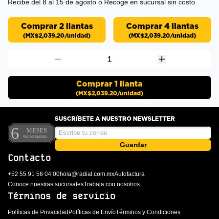
Recibe del 8 al 15 de agosto
ó Recoge en sucursal sin costo
Comprar 2 llantas
Comprar 4 llantas
(
MX$2,039.20
/unidad)
(
MX$2,039.20
/unidad)
1
Comprar
1
llanta
(
MX$2,039.20
/unidad)
SUSCRÍBETE A NUESTRO NEWSLETTER
Guardar
Contacto
+52 55 91 56 04 00
hola@radial.com.mx
Autofactura
Conoce nuestras sucursales
Trabaja con nosotros
Términos de servicio
Políticas de Privacidad
Políticas de Envío
Términos y Condiciones