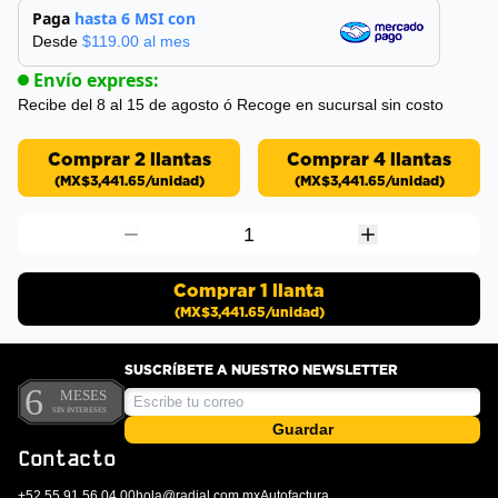
Paga
hasta 6 MSI con
Desde
$
119.00
al mes
Envío express:
Recibe del 8 al 15 de agosto
ó Recoge en sucursal sin costo
Comprar 2 llantas
Comprar 4 llantas
(
MX$3,441.65
/unidad)
(
MX$3,441.65
/unidad)
1
Comprar
1
llanta
(
MX$3,441.65
/unidad)
SUSCRÍBETE A NUESTRO NEWSLETTER
Guardar
Contacto
+52 55 91 56 04 00
hola@radial.com.mx
Autofactura