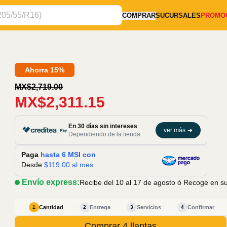
COMPRAR
SUCURSALES
PROMO
Ahorra 15%
MX$2,719.00
MX$2,311.15
En 30 días sin intereses
ver más
➜
Dependiendo de la tienda
Paga
hasta 6 MSI con
Desde
$
119.00
al mes
Envío express:
Recibe del 10 al 17 de agosto
ó Recoge en suc
Cantidad
Entrega
Servicios
Confirmar
1
2
3
4
Comprar 4 llantas