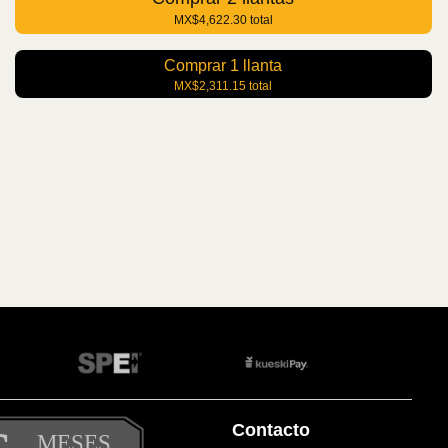
MX$4,622.30
total
Comprar
1
llanta
MX$2,311.15
total
Contacto