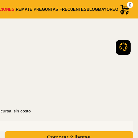
0
CIONES
¡REMATE!
PREGUNTAS FRECUENTES
BLOG
MAYOREO
ursal sin costo
Comprar 2 llantas