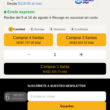
Desde
$
119.00
al mes
Envío express:
Recibe del 9 al 16 de agosto
ó Recoge en sucursal sin costo
Cantidad
Entrega
Servicios
Confirmar
1
2
3
4
Comprar 4 llantas
Comprar 2 llantas
MX$7,707.00
total
MX$3,853.50
total
1
Comprar
1
llanta
MX$1,926.75
total
SUSCRÍBETE A NUESTRO NEWSLETTER
Guardar