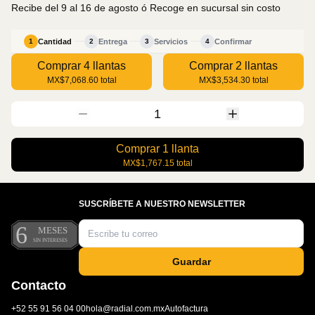
Recibe del 9 al 16 de agosto
ó Recoge en sucursal sin costo
Cantidad
Entrega
Servicios
Confirmar
1
2
3
4
Comprar 4 llantas
Comprar 2 llantas
MX$7,068.60
total
MX$3,534.30
total
1
Comprar
1
llanta
MX$1,767.15
total
SUSCRÍBETE A NUESTRO NEWSLETTER
Guardar
Contacto
+52 55 91 56 04 00
hola@radial.com.mx
Autofactura