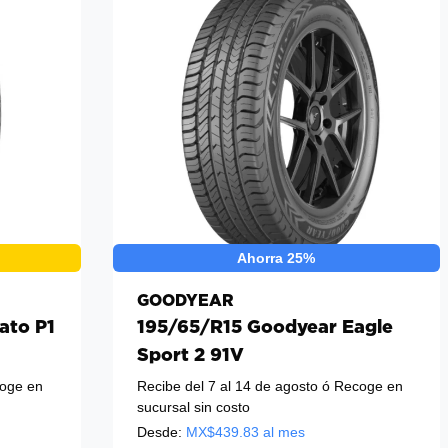
Ahorra 25%
GOODYEAR
rato P1
195/65/R15 Goodyear Eagle
Sport 2 91V
oge en
Recibe del 7 al 14 de agosto
ó Recoge en
sucursal sin costo
Desde:
MX$
439.83
al mes