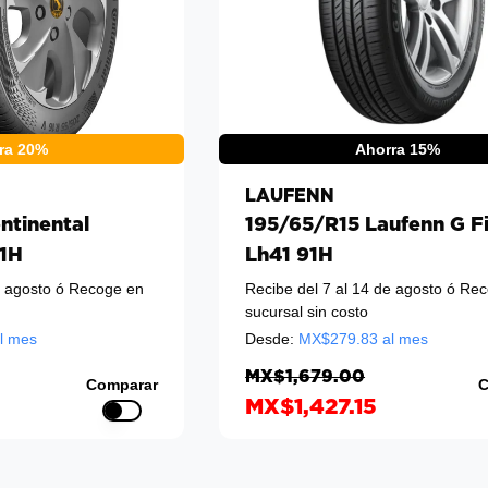
ra 20%
Ahorra 15%
LAUFENN
ntinental
195/65/R15 Laufenn G Fi
91H
Lh41 91H
e agosto
ó Recoge en
Recibe del 7 al 14 de agosto
ó Rec
sucursal sin costo
l mes
Desde:
MX$
279.83
al mes
MX$1,679.00
Comparar
C
MX$1,427.15