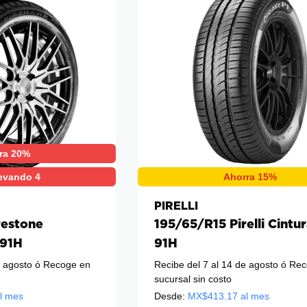
ra 20%
evando 4
Ahorra 15%
PIRELLI
restone
195/65/R15 Pirelli Cintu
 91H
91H
e agosto
ó Recoge en
Recibe del 7 al 14 de agosto
ó Rec
sucursal sin costo
l mes
Desde:
MX$
413.17
al mes