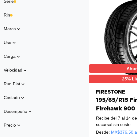
Serie
Rin
Marca
Uso
Carga
Ahor
Velocidad
25% Ll
Run Flat
FIRESTONE
Costado
195/65/R15 Fi
Firehawk 900
Desempeño
Recibe del 7 al 14 d
sucursal sin costo
Precio
Desde:
MX$
376.50
a