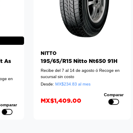
NITTO
t As
195/65/R15 Nitto Nt650 91H
Recibe del 7 al 14 de agosto
ó Recoge en
sucursal sin costo
oge en
Desde:
MX$
234.83
al mes
Comparar
MX$1,409.00
omparar