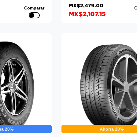
MX$2,479.00
Comparar
C
MX$2,107.15
ra 20%
Ahorra 20%