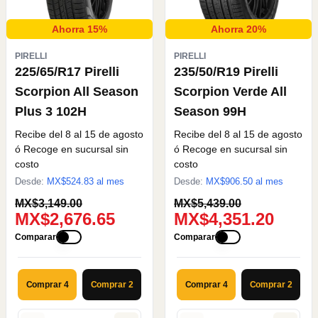
Ahorra 15%
Ahorra 20%
PIRELLI
PIRELLI
225/65/R17 Pirelli
235/50/R19 Pirelli
Scorpion All Season
Scorpion Verde All
Plus 3 102H
Season 99H
Recibe del 8 al 15 de agosto
Recibe del 8 al 15 de agosto
ó Recoge en sucursal sin
ó Recoge en sucursal sin
costo
costo
Desde:
MX$
524.83
al mes
Desde:
MX$
906.50
al mes
MX$3,149.00
MX$5,439.00
MX$2,676.65
MX$4,351.20
Comparar
Comparar
Comprar 4
Comprar 2
Comprar 4
Comprar 2