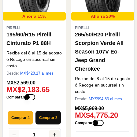
Ahorra 15%
Ahorra 20%
PIRELLI
PIRELLI
195/60/R15 Pirelli
265/50/R20 Pirelli
Cinturato P1 88H
Scorpion Verde All
Season 107V Eo-
Recibe del 8 al 15 de agosto
ó Recoge en sucursal sin
Jeep Grand
costo
Cherokee
Desde:
MX$
428.17
al mes
Recibe del 8 al 15 de agosto
MX$2,569.00
ó Recoge en sucursal sin
MX$2,183.65
costo
Comparar
Desde:
MX$
994.83
al mes
MX$5,969.00
MX$4,775.20
Comprar 4
Comprar 2
Comparar
1