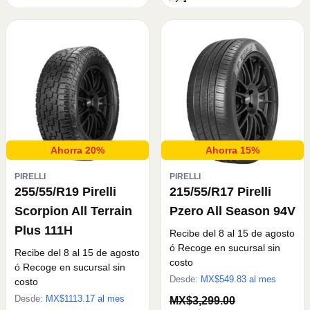
Ahorra 20%
Ahorra 15%
PIRELLI
PIRELLI
255/55/R19 Pirelli
215/55/R17 Pirelli
Scorpion All Terrain
Pzero All Season 94V
Plus 111H
Recibe del 8 al 15 de agosto
ó Recoge en sucursal sin
Recibe del 8 al 15 de agosto
costo
ó Recoge en sucursal sin
Desde:
MX$
549.83
al mes
costo
Desde:
MX$
1113.17
al mes
MX$3,299.00