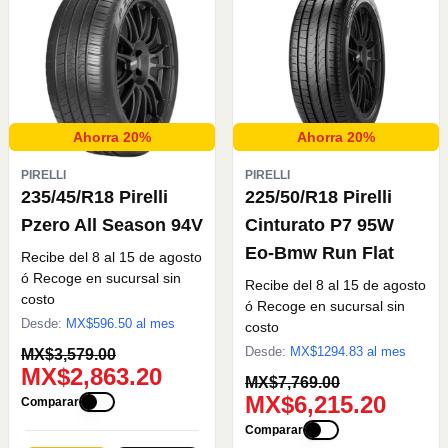
Ahorra 20%
Ahorra 20%
PIRELLI
PIRELLI
235/45/R18 Pirelli
225/50/R18 Pirelli
Pzero All Season 94V
Cinturato P7 95W
Eo-Bmw Run Flat
Recibe del 8 al 15 de agosto
ó Recoge en sucursal sin
Recibe del 8 al 15 de agosto
costo
ó Recoge en sucursal sin
Desde:
MX$
596.50
al mes
costo
Desde:
MX$
1294.83
al mes
MX$3,579.00
MX$2,863.20
MX$7,769.00
MX$6,215.20
Comparar
Comparar