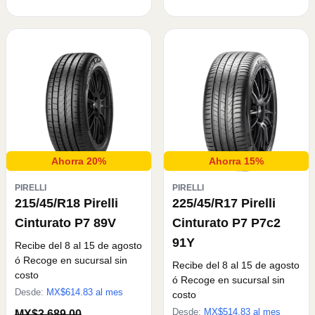
Ahorra 20%
Ahorra 15%
PIRELLI
PIRELLI
215/45/R18 Pirelli
225/45/R17 Pirelli
Cinturato P7 89V
Cinturato P7 P7c2
91Y
Recibe del 8 al 15 de agosto
ó Recoge en sucursal sin
Recibe del 8 al 15 de agosto
costo
ó Recoge en sucursal sin
Desde:
MX$
614.83
al mes
costo
Desde:
MX$
514.83
al mes
MX$3,689.00