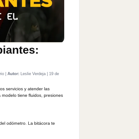
piantes:
rio
|
Autor:
Leslie Verdeja
|
19 de
os servicios y atender las
 modelo tiene fluidos, presiones
 del odómetro. La bitácora te