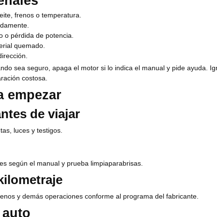
eñales
eite, frenos o temperatura.
idamente.
eo o pérdida de potencia.
terial quemado.
irección.
ando sea seguro, apaga el motor si lo indica el manual y pide ayuda. I
aración costosa.
ra empezar
tes de viajar
tas, luces y testigos.
eles según el manual y prueba limpiaparabrisas.
ilometraje
n, frenos y demás operaciones conforme al programa del fabricante.
 auto