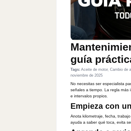
Mantenimien
guía práctic
Tags:
Aceite de motor, Cambio de ac
noviembre de 2025
No necesitas ser especialista par
señales a tiempo. La regla más i
e intervalos propios.
Empieza con un
Anota kilometraje, fecha, trabaj
ayuda a saber qué toca, evita ser