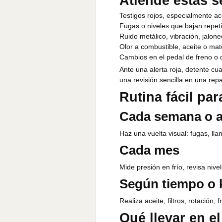
Atiende estas s
Testigos rojos, especialmente ac
Fugas o niveles que bajan repet
Ruido metálico, vibración, jalon
Olor a combustible, aceite o ma
Cambios en el pedal de freno o d
Ante una alerta roja, detente cu
una revisión sencilla en una rep
Rutina fácil pa
Cada semana o an
Haz una vuelta visual: fugas, llan
Cada mes
Mide presión en frío, revisa niv
Según tiempo o k
Realiza aceite, filtros, rotació
Qué llevar en el