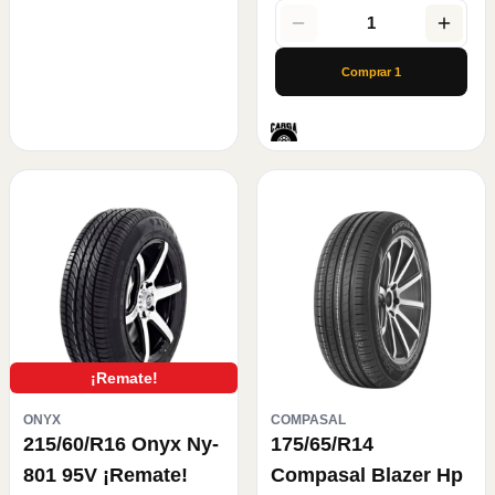
1
Comprar
1
¡Remate!
ONYX
COMPASAL
215/60/R16 Onyx Ny-
175/65/R14
801 95V ¡Remate!
Compasal Blazer Hp