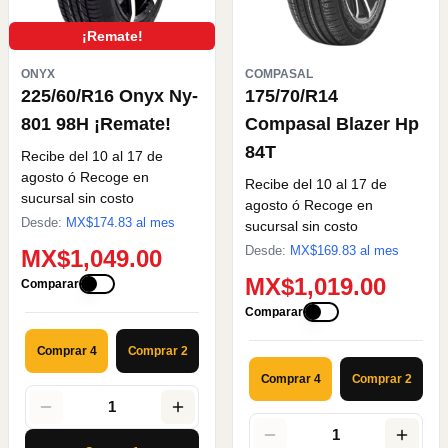
¡Remate!
ONYX
COMPASAL
225/60/R16 Onyx Ny-
175/70/R14
801 98H ¡Remate!
Compasal Blazer Hp
84T
Recibe del 10 al 17 de
agosto
ó Recoge en
Recibe del 10 al 17 de
sucursal sin costo
agosto
ó Recoge en
Desde:
MX$
174.83
al mes
sucursal sin costo
Desde:
MX$
169.83
al mes
MX$1,049.00
MX$1,019.00
Comparar
Comparar
Comprar 4
Comprar 2
Comprar 4
Comprar 2
1
1