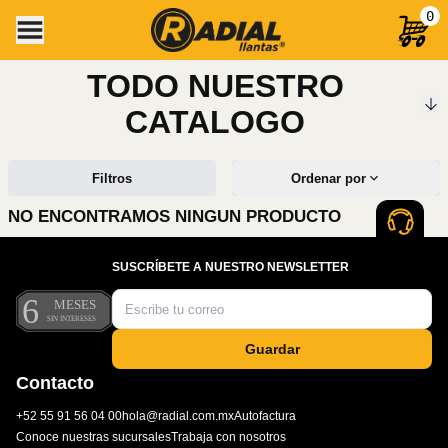
0
TODO NUESTRO
CATALOGO
Filtros
Ordenar por
NO ENCONTRAMOS NINGUN PRODUCTO
SUSCRÍBETE A NUESTRO NEWSLETTER
Guardar
Contacto
+52 55 91 56 04 00
hola@radial.com.mx
Autofactura
Conoce nuestras sucursales
Trabaja con nosotros