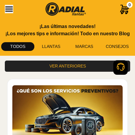
0
¡Las últimas novedades!
¡Los mejores tips e información! Todo en nuestro Blog
TODOS
LLANTAS
MARCAS
CONSEJOS
VER ANTERIORES